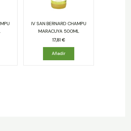
AMPU
IV SAN BERNARD CHAMPU
L
MARACUYA 500ML
17,81
€
Añadir