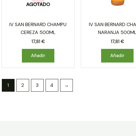
AGOTADO
IV SAN BERNARD CHAMPU
IV SAN BERNARD CH
CEREZA 500ML
NARANJA 500M
17,81
€
17,81
€
Añadir
Añadir
1
2
3
4
→