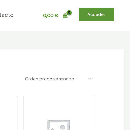
tacto
Acceder
0,00
€