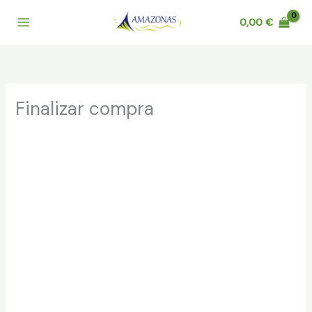
Ir
0,00
€
al
contenido
Finalizar compra