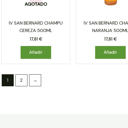
AGOTADO
IV SAN BERNARD CHAMPU
IV SAN BERNARD CH
CEREZA 500ML
NARANJA 500M
17,81
€
17,81
€
Añadir
Añadir
1
2
→