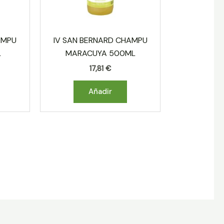
AMPU
IV SAN BERNARD CHAMPU
L
MARACUYA 500ML
17,81
€
Añadir