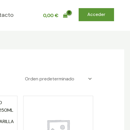
tacto
Acceder
0,00
€
ARILLA